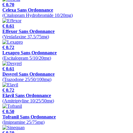
€ 0.70
Celexa Sans Ordonnance
(Citalopram Hydrobromide 10/20mg)
€ 0.61
Effexor Sans Ordonnance
(Venlafaxine 37.5/75mg)
€ 0.72
Lexapro Sans Ordonnance
(Escitalopram 5/10/20mg)
€ 0.61
Desyrel Sans Ordonnance
(Trazodone 25/50/100mg)
€ 0.72
Elavil Sans Ordonnance
(Amitriptyline 10/25/50mg)
€ 0.50
Tofranil Sans Ordonnance
(Imipramine 25/75mg)
€ 0.50