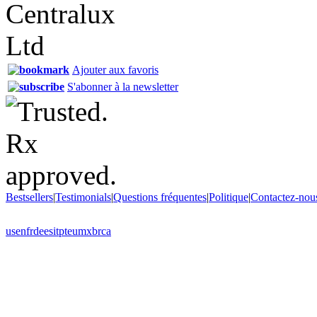
Ajouter aux favoris
S'abonner à la newsletter
Bestsellers
|
Testimonials
|
Questions fréquentes
|
Politique
|
Contactez-nou
us
en
fr
de
es
it
pt
eu
mx
br
ca