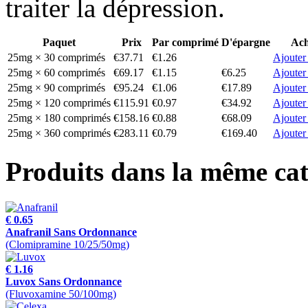
traiter la dépression.
Paquet
Prix
Par comprimé
D'épargne
Ach
25mg × 30 comprimés
€37.71
€1.26
Ajouter
25mg × 60 comprimés
€69.17
€1.15
€6.25
Ajouter
25mg × 90 comprimés
€95.24
€1.06
€17.89
Ajouter
25mg × 120 comprimés
€115.91
€0.97
€34.92
Ajouter
25mg × 180 comprimés
€158.16
€0.88
€68.09
Ajouter
25mg × 360 comprimés
€283.11
€0.79
€169.40
Ajouter
Produits dans la même cat
€ 0.65
Anafranil Sans Ordonnance
(Clomipramine 10/25/50mg)
€ 1.16
Luvox Sans Ordonnance
(Fluvoxamine 50/100mg)