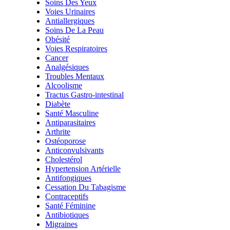
Soins Des Yeux
Voies Urinaires
Antiallergiques
Soins De La Peau
Obésité
Voies Respiratoires
Cancer
Analgésiques
Troubles Mentaux
Alcoolisme
Tractus Gastro-intestinal
Diabète
Santé Masculine
Antiparasitaires
Arthrite
Ostéoporose
Anticonvulsivants
Cholestérol
Hypertension Artérielle
Antifongiques
Cessation Du Tabagisme
Contraceptifs
Santé Féminine
Antibiotiques
Migraines