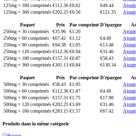
125mg × 180 comprimés
€112.36
€0.62
€49.44
Ajoute
125mg × 360 comprimés
€202.25
€0.56
€121.35
Ajoute
Paquet
Prix
Par comprimé
D'épargne
Ac
250mg × 30 comprimés
€35.96
€1.20
Ajoute
250mg × 60 comprimés
€67.42
€1.12
€4.49
Ajoute
250mg × 90 comprimés
€94.38
€1.05
€13.48
Ajoute
250mg × 120 comprimés
€112.36
€0.94
€31.46
Ajoute
250mg × 180 comprimés
€157.31
€0.87
€58.43
Ajoute
250mg × 360 comprimés
€301.13
€0.84
€130.34
Ajoute
Paquet
Prix
Par comprimé
D'épargne
Ac
500mg × 30 comprimés
€58.43
€1.95
Ajoute
500mg × 60 comprimés
€112.36
€1.87
€4.49
Ajoute
500mg × 90 comprimés
€157.31
€1.75
€17.98
Ajoute
500mg × 120 comprimés
€202.25
€1.69
€31.46
Ajoute
500mg × 180 comprimés
€283.15
€1.57
€67.42
Ajoute
Produits dans la même catégorie