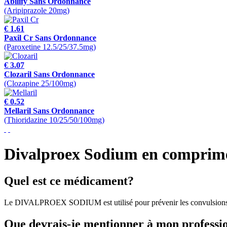
Abilify Sans Ordonnance
(Aripiprazole 20mg)
€ 1.61
Paxil Cr Sans Ordonnance
(Paroxetine 12.5/25/37.5mg)
€ 3.07
Clozaril Sans Ordonnance
(Clozapine 25/100mg)
€ 0.52
Mellaril Sans Ordonnance
(Thioridazine 10/25/50/100mg)
Divalproex Sodium en comprim
Quel est ce médicament?
Le DIVALPROEX SODIUM est utilisé pour prévenir les convulsions causée
Que devrais-je mentionner à mon professio