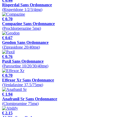
€ 0.44
Risperdal Sans Ordonnance
(Risperidone 1/2/3/4mg)
€ 0.70
Compazine Sans Ordonnance
(Prochlorperazine 5mg)
€ 0.67
Geodon Sans Ordonnance
(Ziprasidone 20/40mg)
€ 0.76
Paxil Sans Ordonnance
(Paroxetine 10/20/30/40mg)
€ 0.70
Effexor Xr Sans Ordonnance
(Venlafaxine 37.5/75mg)
€ 1.94
Anafranil Sr Sans Ordonnance
(Clomipramine 75mg)
€ 2.15