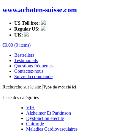
www.achaten-suisse.com
US Toll free:
Regular US:
UK:
€0.00 (0 items)
Bestsellers
Testimonials
Questions fréquentes
Contactez-nous
Suivre la commande
Recherche sur le site
Liste des catégories
VIH
Alzheimer Et Parkinson
Dysfonction érectile
Chirurgie
Maladies Cardiovasculaires