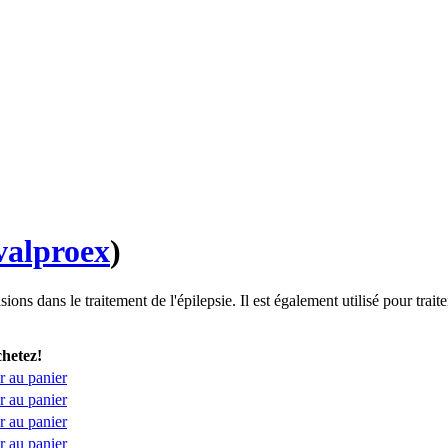
valproex
)
ions dans le traitement de l'épilepsie. Il est également utilisé pour trai
hetez!
r au panier
r au panier
r au panier
r au panier