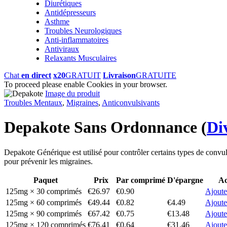
Diurétiques
Antidépresseurs
Asthme
Troubles Neurologiques
Anti-inflammatoires
Antiviraux
Relaxants Musculaires
Chat
en direct
x20
GRATUIT
Livraison
GRATUITE
To proceed please enable Cookies in your browser.
Image du produit
Troubles Mentaux
,
Migraines
,
Anticonvulsivants
Depakote Sans Ordonnance
(
Di
Depakote Générique est utilisé pour contrôler certains types de convuls
pour prévenir les migraines.
Paquet
Prix
Par comprimé
D'épargne
Ac
125mg × 30 comprimés
€26.97
€0.90
Ajoute
125mg × 60 comprimés
€49.44
€0.82
€4.49
Ajoute
125mg × 90 comprimés
€67.42
€0.75
€13.48
Ajoute
125mg × 120 comprimés
€76.41
€0.64
€31.46
Ajoute