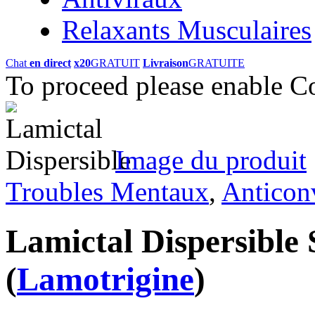
Relaxants Musculaires
Chat
en direct
x20
GRATUIT
Livraison
GRATUITE
To proceed please enable C
Image du produit
Troubles Mentaux
,
Anticon
Lamictal Dispersible
(
Lamotrigine
)