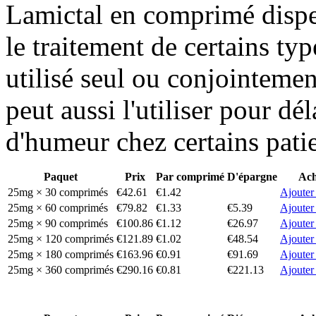
Lamictal en comprimé disper
le traitement de certains typ
utilisé seul ou conjointeme
peut aussi l'utiliser pour dé
d'humeur chez certains patie
Paquet
Prix
Par comprimé
D'épargne
Ach
25mg × 30 comprimés
€42.61
€1.42
Ajouter
25mg × 60 comprimés
€79.82
€1.33
€5.39
Ajouter
25mg × 90 comprimés
€100.86
€1.12
€26.97
Ajouter
25mg × 120 comprimés
€121.89
€1.02
€48.54
Ajouter
25mg × 180 comprimés
€163.96
€0.91
€91.69
Ajouter
25mg × 360 comprimés
€290.16
€0.81
€221.13
Ajouter