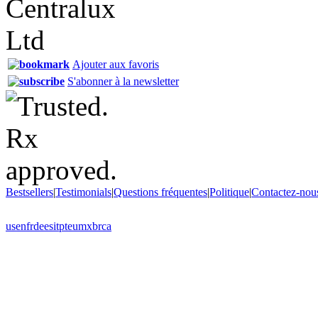
Ajouter aux favoris
S'abonner à la newsletter
Bestsellers
|
Testimonials
|
Questions fréquentes
|
Politique
|
Contactez-nou
us
en
fr
de
es
it
pt
eu
mx
br
ca