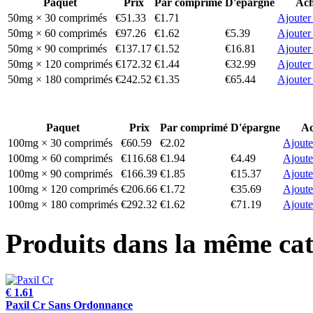
Paquet
Prix
Par comprimé
D'épargne
Ach
50mg × 30 comprimés
€51.33
€1.71
Ajouter
50mg × 60 comprimés
€97.26
€1.62
€5.39
Ajouter
50mg × 90 comprimés
€137.17
€1.52
€16.81
Ajouter
50mg × 120 comprimés
€172.32
€1.44
€32.99
Ajouter
50mg × 180 comprimés
€242.52
€1.35
€65.44
Ajouter
Paquet
Prix
Par comprimé
D'épargne
Ac
100mg × 30 comprimés
€60.59
€2.02
Ajoute
100mg × 60 comprimés
€116.68
€1.94
€4.49
Ajoute
100mg × 90 comprimés
€166.39
€1.85
€15.37
Ajoute
100mg × 120 comprimés
€206.66
€1.72
€35.69
Ajoute
100mg × 180 comprimés
€292.32
€1.62
€71.19
Ajoute
Produits dans la même cat
€ 1.61
Paxil Cr Sans Ordonnance