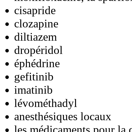
cisapride
clozapine
diltiazem
dropéridol
éphédrine
gefitinib
imatinib
lévométhadyl
anesthésiques locaux
les médicaments pour la 