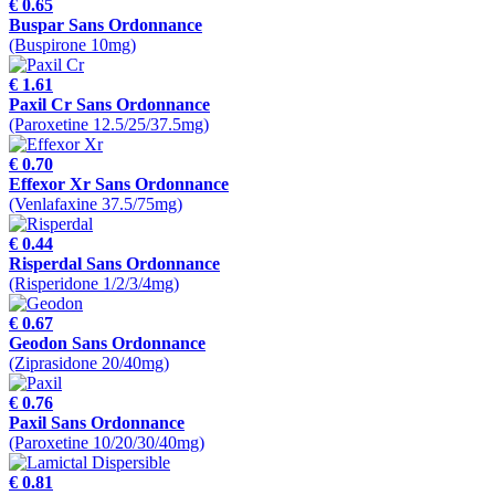
€ 0.65
Buspar Sans Ordonnance
(Buspirone 10mg)
€ 1.61
Paxil Cr Sans Ordonnance
(Paroxetine 12.5/25/37.5mg)
€ 0.70
Effexor Xr Sans Ordonnance
(Venlafaxine 37.5/75mg)
€ 0.44
Risperdal Sans Ordonnance
(Risperidone 1/2/3/4mg)
€ 0.67
Geodon Sans Ordonnance
(Ziprasidone 20/40mg)
€ 0.76
Paxil Sans Ordonnance
(Paroxetine 10/20/30/40mg)
€ 0.81