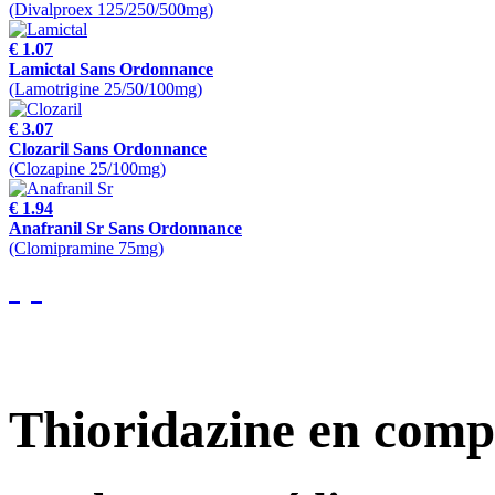
(Divalproex 125/250/500mg)
€ 1.07
Lamictal Sans Ordonnance
(Lamotrigine 25/50/100mg)
€ 3.07
Clozaril Sans Ordonnance
(Clozapine 25/100mg)
€ 1.94
Anafranil Sr Sans Ordonnance
(Clomipramine 75mg)
Thioridazine en com