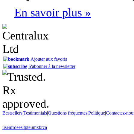
En savoir plus »
Ajouter aux favoris
S'abonner à la newsletter
Bestsellers
|
Testimonials
|
Questions fréquentes
|
Politique
|
Contactez-nou
us
en
fr
de
es
it
pt
eu
mx
br
ca