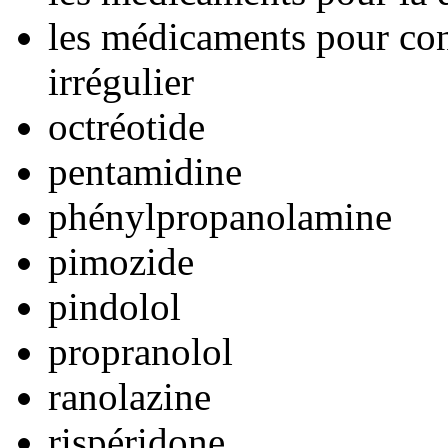
les médicaments pour con
irrégulier
octréotide
pentamidine
phénylpropanolamine
pimozide
pindolol
propranolol
ranolazine
rispéridone