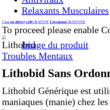
Relaxants Musculaires
Chat
en direct
x20
GRATUIT
Livraison
GRATUITE
To proceed please enable C
Image du produit
Troubles Mentaux
Lithobid Sans Ordo
Lithobid Générique est utili
maniaques (manie) chez les p