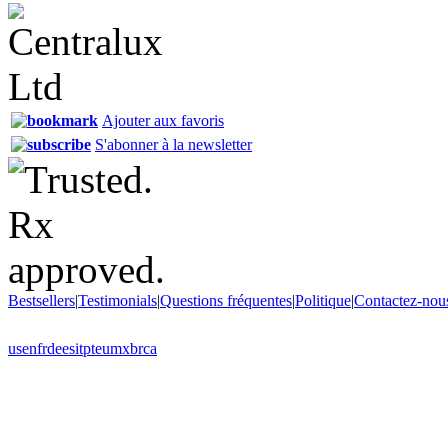
Ajouter aux favoris
S'abonner à la newsletter
Bestsellers
|
Testimonials
|
Questions fréquentes
|
Politique
|
Contactez-nou
us
en
fr
de
es
it
pt
eu
mx
br
ca