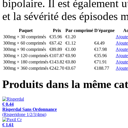
bipolaire. Il est également u
et la sévérité des épisodes 
Paquet
Prix
Par comprimé
D'épargne
Ac
300mg × 30 comprimés
€35.96
€1.20
Ajoute
300mg × 60 comprimés
€67.42
€1.12
€4.49
Ajoute
300mg × 90 comprimés
€89.89
€1.00
€17.98
Ajoute
300mg × 120 comprimés
€107.87
€0.90
€35.96
Ajoute
300mg × 180 comprimés
€143.82
€0.80
€71.91
Ajoute
300mg × 360 comprimés
€242.70
€0.67
€188.77
Ajoute
Produits dans la même cat
€ 0.44
Risperdal Sans Ordonnance
(Risperidone 1/2/3/4mg)
€ 1.61