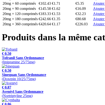
20mg × 60 comprimés
€102.43
€1.71
€5.35
Ajouter
20mg × 90 comprimés
€145.58
€1.62
€16.09
Ajouter
20mg × 120 comprimés
€183.33
€1.53
€32.23
Ajouter
20mg × 180 comprimés
€242.66
€1.35
€80.68
Ajouter
20mg × 360 comprimés
€420.64
€1.17
€226.03
Ajouter
Produits dans la même cat
€ 0.50
Tofranil Sans Ordonnance
(Imipramine 25/75mg)
€ 0.50
Sinequan Sans Ordonnance
(Doxepin 10/25/75mg)
€ 0.87
Aventyl Sans Ordonnance
(Nortriptyline 25mg)
€ 0.86