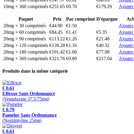
10mg × 360 comprimés
€251.65
€0.70
€179.29
Ajouter
Paquet
Prix
Par comprimé
D'épargne
Ach
20mg × 30 comprimés
€44.90
€1.50
Ajouter
20mg × 60 comprimés
€84.45
€1.41
€5.35
Ajouter
20mg × 90 comprimés
€113.22
€1.26
€21.48
Ajouter
20mg × 120 comprimés
€139.28
€1.16
€40.32
Ajouter
20mg × 180 comprimés
€191.42
€1.06
€77.98
Ajouter
20mg × 360 comprimés
€321.76
€0.89
€217.04
Ajouter
Produits dans la même catégorie
€ 0.61
Effexor Sans Ordonnance
(Venlafaxine 37.5/75mg)
€ 0.79
Pamelor Sans Ordonnance
(Nortriptyline 25mg)
€ 0.61