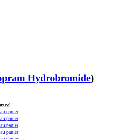
lopram Hydrobromide
)
etez!
 au panier
 au panier
 au panier
 au panier
 au panier