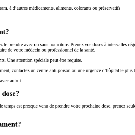
pram, à d’autres médicaments, aliments, colorants ou préservatifs
nt?
 le prendre avec ou sans nourriture. Prenez vos doses à intervalles ré
aire de votre médecin ou professionnel de la santé.
nts. Une attention spéciale peut être requise.
ent, contactez un centre anti-poison ou une urgence d’hôpital le plus t
vec autrui.
e dose?
Si le temps est presque venu de prendre votre prochaine dose, prenez se
cament?