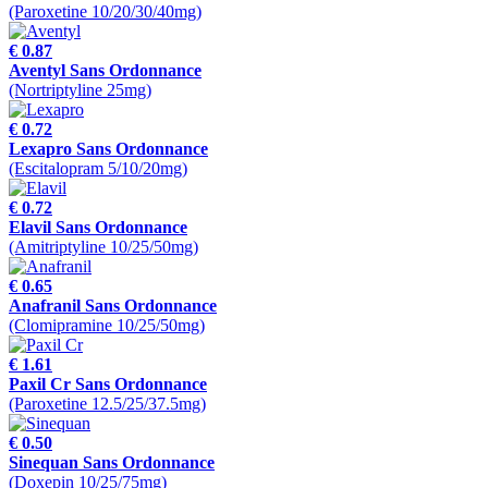
(Paroxetine 10/20/30/40mg)
€ 0.87
Aventyl Sans Ordonnance
(Nortriptyline 25mg)
€ 0.72
Lexapro Sans Ordonnance
(Escitalopram 5/10/20mg)
€ 0.72
Elavil Sans Ordonnance
(Amitriptyline 10/25/50mg)
€ 0.65
Anafranil Sans Ordonnance
(Clomipramine 10/25/50mg)
€ 1.61
Paxil Cr Sans Ordonnance
(Paroxetine 12.5/25/37.5mg)
€ 0.50
Sinequan Sans Ordonnance
(Doxepin 10/25/75mg)