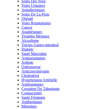
Soins Des Yeux
Voies Urinaires
Antiallergiques
Soins De La Peau
Obésité
Voies Respiratoires
Cancer
Analgésiques
Troubles Mentaux
Alcoolisme
Tractus Gastro-intestinal
Diabète
Santé Masculine
Antiparasitaires
Arthrite
Ostéoporose
Anticonvulsivants
Cholestérol
Hypertension Artérielle
Antifongiques
Cessation Du Tabagisme
Contraceptifs
Santé Féminine
Antibiotiques
Migraines