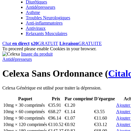
Diurétiques
Antidépresseurs
Asthme
Troubles Neurologiques
Anti-inflammatoires
Antiviraux
Relaxants Musculaires
Chat
en direct
x20
GRATUIT
Livraison
GRATUITE
To proceed please enable Cookies in your browser.
Image du produit
Antidépresseurs
Celexa Sans Ordonnance
(
Cita
Celexa Générique est utilisé pour traiter la dépression.
Paquet
Prix
Par comprimé
D'épargne
Ach
10mg × 30 comprimés
€35.91
€1.20
Ajouter
10mg × 60 comprimés
€68.27
€1.14
€3.55
Ajouter
10mg × 90 comprimés
€96.14
€1.07
€11.60
Ajouter
10mg × 120 comprimés
€110.52
€0.92
€33.12
Ajouter
10mg × 180 comprimés
€147.37
€0.82
€68.09
Ajouter