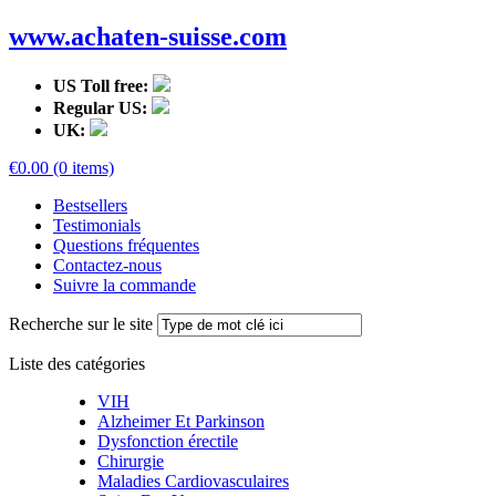
www.achaten-suisse.com
US Toll free:
Regular US:
UK:
€0.00 (0 items)
Bestsellers
Testimonials
Questions fréquentes
Contactez-nous
Suivre la commande
Recherche sur le site
Liste des catégories
VIH
Alzheimer Et Parkinson
Dysfonction érectile
Chirurgie
Maladies Cardiovasculaires