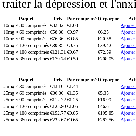
traiter la dépression et l'anx
Paquet
Prix
Par comprimé
D'épargne
Ach
10mg × 30 comprimés
€32.32
€1.08
Ajouter
10mg × 60 comprimés
€58.38
€0.97
€6.25
Ajouter
10mg × 90 comprimés
€76.36
€0.85
€20.58
Ajouter
10mg × 120 comprimés
€89.85
€0.75
€39.42
Ajouter
10mg × 180 comprimés
€121.31
€0.67
€72.59
Ajouter
10mg × 360 comprimés
€179.74
€0.50
€208.05
Ajouter
Paquet
Prix
Par comprimé
D'épargne
Ach
25mg × 30 comprimés
€43.10
€1.44
Ajouter
25mg × 60 comprimés
€80.86
€1.35
€5.35
Ajouter
25mg × 90 comprimés
€112.32
€1.25
€16.99
Ajouter
25mg × 120 comprimés
€125.80
€1.05
€46.61
Ajouter
25mg × 180 comprimés
€152.77
€0.85
€105.85
Ajouter
25mg × 360 comprimés
€233.67
€0.65
€283.56
Ajouter