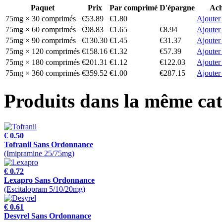
Paquet
Prix
Par comprimé
D'épargne
Ach
75mg × 30 comprimés
€53.89
€1.80
Ajouter
75mg × 60 comprimés
€98.83
€1.65
€8.94
Ajouter
75mg × 90 comprimés
€130.30
€1.45
€31.37
Ajouter
75mg × 120 comprimés
€158.16
€1.32
€57.39
Ajouter
75mg × 180 comprimés
€201.31
€1.12
€122.03
Ajouter
75mg × 360 comprimés
€359.52
€1.00
€287.15
Ajouter
Produits dans la même cat
€ 0.50
Tofranil Sans Ordonnance
(Imipramine 25/75mg)
€ 0.72
Lexapro Sans Ordonnance
(Escitalopram 5/10/20mg)
€ 0.61
Desyrel Sans Ordonnance