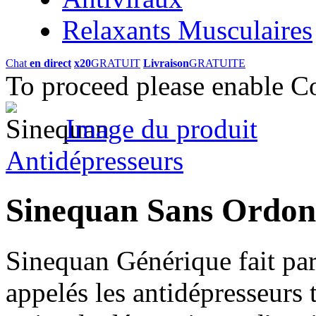
Relaxants Musculaires
Chat
en direct
x20
GRATUIT
Livraison
GRATUITE
To proceed please enable C
Image du produit
Antidépresseurs
Sinequan Sans Ordo
Sinequan Générique fait pa
appelés les antidépresseurs t