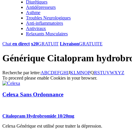
Diurétiques
Antidépresseurs
Asthme
Troubles Neurologiques
Anti-inflammatoires
Antiviraux
Relaxants Musculaires
Chat
en direct
x20
GRATUIT
Livraison
GRATUITE
Générique Citalopram hydrobro
Recherche par lettre:
A
B
C
D
E
F
G
H
I
J
K
L
M
N
O
P
Q
R
S
T
U
V
W
X
Y
Z
To proceed please enable Cookies in your browser.
Celexa Sans Ordonnance
Citalopram Hydrobromide 10/20mg
Celexa Générique est utilisé pour traiter la dépression.