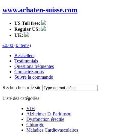
www.achaten-suisse.com
US Toll free:
Regular US:
UK:
€0.00 (0 items)
Bestsellers
Testimonials
Questions fréquentes
Contactez-nous
Suivre la commande
Recherche sur le site
Liste des catégories
VIH
Alzheimer Et Parkinson
Dysfonction érectile
Chirurgie
Maladies Cardiovasculaires