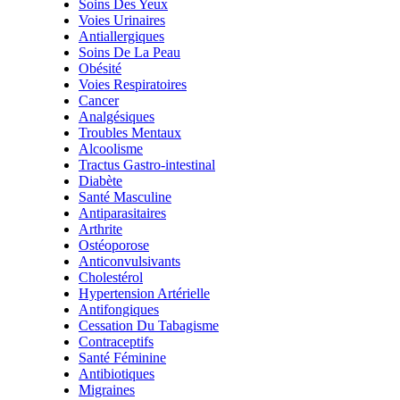
Soins Des Yeux
Voies Urinaires
Antiallergiques
Soins De La Peau
Obésité
Voies Respiratoires
Cancer
Analgésiques
Troubles Mentaux
Alcoolisme
Tractus Gastro-intestinal
Diabète
Santé Masculine
Antiparasitaires
Arthrite
Ostéoporose
Anticonvulsivants
Cholestérol
Hypertension Artérielle
Antifongiques
Cessation Du Tabagisme
Contraceptifs
Santé Féminine
Antibiotiques
Migraines