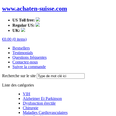
www.achaten-suisse.com
US Toll free:
Regular US:
UK:
€0.00 (0 items)
Bestsellers
Testimonials
Questions fréquentes
Contactez-nous
Suivre la commande
Recherche sur le site
Liste des catégories
VIH
Alzheimer Et Parkinson
Dysfonction érectile
Chirurgie
Maladies Cardiovasculaires