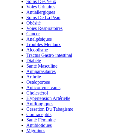
Soins Des Yeux
Voies Urinaires
Antiallergiques
Soins De La Peau
Obésité
Voies Respiratoires
Cancer
Analgésiques
Troubles Mentaux
Alcoolisme
Tractus Gastro-intestinal
Diabète
Santé Masculine
Antiparasitaires
Arthrite
Ostéoporose
Anticonvulsivants
Cholestérol
Hypertension Artérielle
Antifongiques
Cessation Du Tabagisme
Contraceptifs
Santé Féminine
Antibiotiques
Migraines