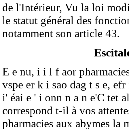
de l'Intérieur, Vu la loi mo
le statut général des fonct
notamment son article 43.
Escita
E e nu, i i l f aor pharmacies
vspe er k i sao dag t s e, efr
i' éai e ' i onn n a n e'C tet 
correspond t-il à vos attente
pharmacies aux abymes la m