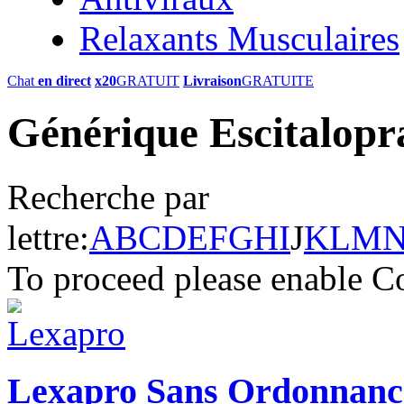
Relaxants Musculaires
Chat
en direct
x20
GRATUIT
Livraison
GRATUITE
Générique Escitalopr
Recherche par
lettre:
A
B
C
D
E
F
G
H
I
J
K
L
M
To proceed please enable C
Lexapro Sans Ordonnanc