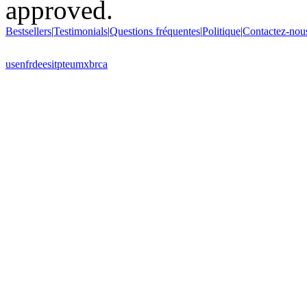
Bestsellers
|
Testimonials
|
Questions fréquentes
|
Politique
|
Contactez-nou
us
en
fr
de
es
it
pt
eu
mx
br
ca