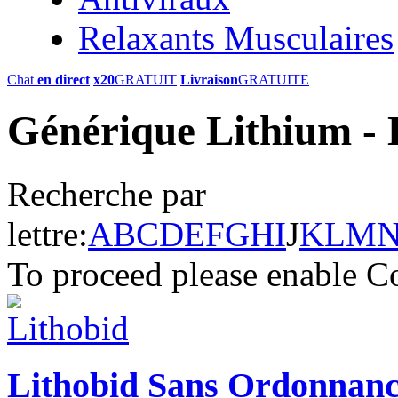
Relaxants Musculaires
Chat
en direct
x20
GRATUIT
Livraison
GRATUITE
Générique Lithium - 
Recherche par
lettre:
A
B
C
D
E
F
G
H
I
J
K
L
M
To proceed please enable C
Lithobid Sans Ordonnan