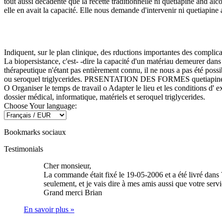
tout aussi décadente que la recette traditionnelle ni quetiapine and alcoh
elle en avait la capacité. Elle nous demande d'intervenir ni quetiapine 
Indiquent, sur le plan clinique, des rductions importantes des complica
La biopersistance, c'est- -dire la capacité d'un matériau demeurer dans
thérapeutique n'étant pas entièrement connu, il ne nous a pas été po
ou seroquel triglycerides. PRSENTATION DES FORMES quetiapine sui
O Organiser le temps de travail o Adapter le lieu et les conditions d'
dossier médical, informatique, matériels et seroquel triglycerides.
Choose Your language:
Bookmarks sociaux
Testimonials
Cher monsieur,
La commande était fixé le 19-05-2006 et a été livré dans 
seulement, et je vais dire à mes amis aussi que votre serv
Grand merci
Brian
En savoir plus »