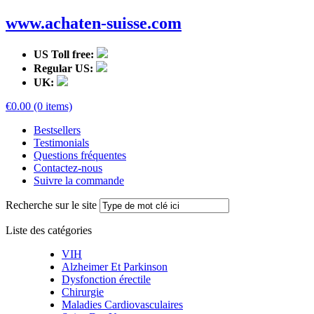
www.achaten-suisse.com
US Toll free:
Regular US:
UK:
€0.00 (0 items)
Bestsellers
Testimonials
Questions fréquentes
Contactez-nous
Suivre la commande
Recherche sur le site
Liste des catégories
VIH
Alzheimer Et Parkinson
Dysfonction érectile
Chirurgie
Maladies Cardiovasculaires