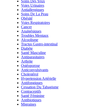
Soins Des Yeux
Voies Urinaires
Antiallergiques
Soins De La Peau
Obésité
Voies Respiratoires
Cancer
Analgésiques
Troubles Mentaux
Alcoolisme
Tractus Gastro-intestinal
Diabète
Santé Masculine
Antiparasitaires
Arthrite
Ostéoporose
Anticonvulsivants
Cholestérol
Hypertension Artérielle
Antifongiques
Cessation Du Tabagisme
Contraceptifs
Santé Féminine
Antibiotiques
Migraines