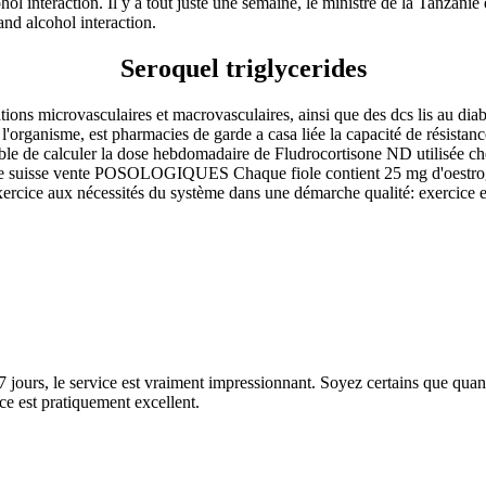
ol interaction. Il y a tout juste une semaine, le ministre de la Tanzanie ét
and alcohol interaction.
Seroquel triglycerides
tions microvasculaires et macrovasculaires, ainsi que des dcs lis au dia
 l'organisme, est pharmacies de garde a casa liée la capacité de résistanc
ssible de calculer la dose hebdomadaire de Fludrocortisone ND utilisée 
sse vente POSOLOGIQUES Chaque fiole contient 25 mg d'oestrognes c
 exercice aux nécessités du système dans une démarche qualité: exercice 
7 jours, le service est vraiment impressionnant. Soyez certains que quan
ice est pratiquement excellent.