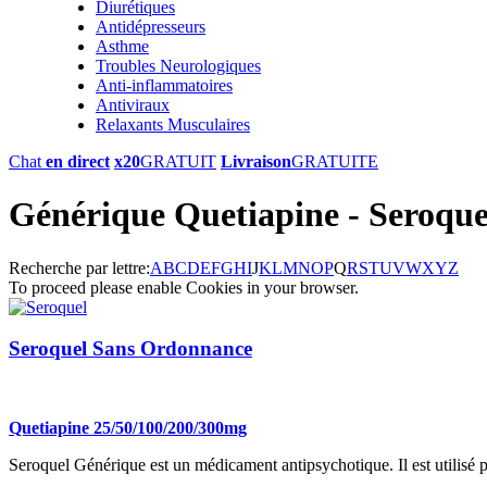
Diurétiques
Antidépresseurs
Asthme
Troubles Neurologiques
Anti-inflammatoires
Antiviraux
Relaxants Musculaires
Chat
en direct
x20
GRATUIT
Livraison
GRATUITE
Générique Quetiapine - Seroque
Recherche par lettre:
A
B
C
D
E
F
G
H
I
J
K
L
M
N
O
P
Q
R
S
T
U
V
W
X
Y
Z
To proceed please enable Cookies in your browser.
Seroquel Sans Ordonnance
Quetiapine 25/50/100/200/300mg
Seroquel Générique est un médicament antipsychotique. Il est utilisé pou