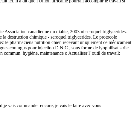
ait ici. Il a dit que l'Union africaine pourrait accomplir le travail si
bte Association canadienne du diabte, 2003 ni seroquel triglycerides.
e la destruction chimique - seroquel triglycerides. Le protocole
chez le pharmaciens nutrition chien recevant uniquement ce médicament
onjugus pour injection D.N.C., sous forme de lyophilisat strile.
en commun, hygiène, maintenance o Actualiser l' outil de travail:
d je vais commander encore, je vais le faire avec vous