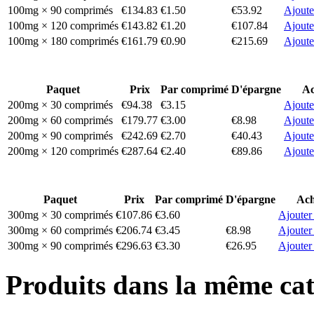
100mg × 90 comprimés
€134.83
€1.50
€53.92
Ajoute
100mg × 120 comprimés
€143.82
€1.20
€107.84
Ajoute
100mg × 180 comprimés
€161.79
€0.90
€215.69
Ajoute
Paquet
Prix
Par comprimé
D'épargne
Ac
200mg × 30 comprimés
€94.38
€3.15
Ajoute
200mg × 60 comprimés
€179.77
€3.00
€8.98
Ajoute
200mg × 90 comprimés
€242.69
€2.70
€40.43
Ajoute
200mg × 120 comprimés
€287.64
€2.40
€89.86
Ajoute
Paquet
Prix
Par comprimé
D'épargne
Ach
300mg × 30 comprimés
€107.86
€3.60
Ajouter
300mg × 60 comprimés
€206.74
€3.45
€8.98
Ajouter
300mg × 90 comprimés
€296.63
€3.30
€26.95
Ajouter
Produits dans la même cat