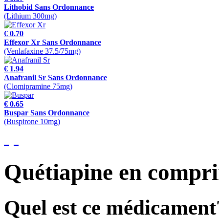
Lithobid Sans Ordonnance
(Lithium 300mg)
€ 0.70
Effexor Xr Sans Ordonnance
(Venlafaxine 37.5/75mg)
€ 1.94
Anafranil Sr Sans Ordonnance
(Clomipramine 75mg)
€ 0.65
Buspar Sans Ordonnance
(Buspirone 10mg)
Quétiapine en compr
Quel est ce médicament