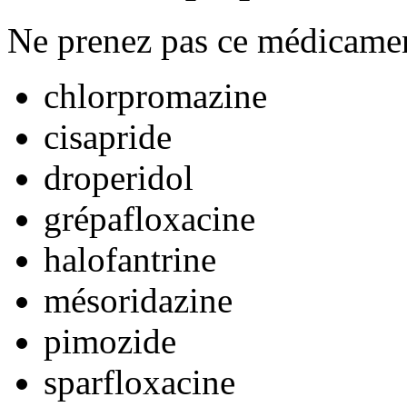
Ne prenez pas ce médicamen
chlorpromazine
cisapride
droperidol
grépafloxacine
halofantrine
mésoridazine
pimozide
sparfloxacine