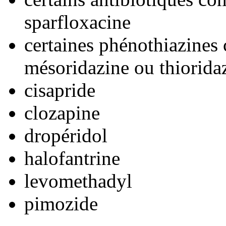
sparfloxacine
certaines phénothiazines
mésoridazine ou thiorida
cisapride
clozapine
dropéridol
halofantrine
levomethadyl
pimozide