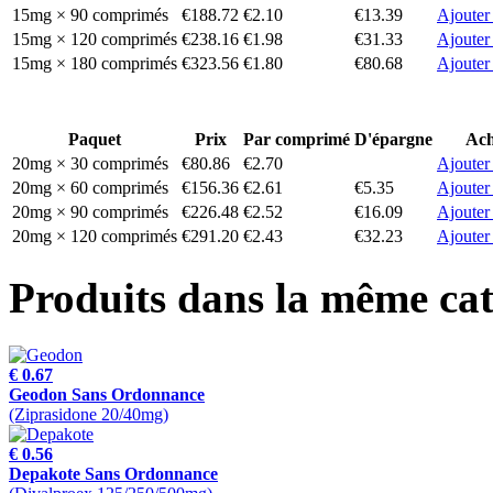
15mg × 90 comprimés
€188.72
€2.10
€13.39
Ajouter
15mg × 120 comprimés
€238.16
€1.98
€31.33
Ajouter
15mg × 180 comprimés
€323.56
€1.80
€80.68
Ajouter
Paquet
Prix
Par comprimé
D'épargne
Ach
20mg × 30 comprimés
€80.86
€2.70
Ajouter
20mg × 60 comprimés
€156.36
€2.61
€5.35
Ajouter
20mg × 90 comprimés
€226.48
€2.52
€16.09
Ajouter
20mg × 120 comprimés
€291.20
€2.43
€32.23
Ajouter
Produits dans la même cat
€ 0.67
Geodon Sans Ordonnance
(Ziprasidone 20/40mg)
€ 0.56
Depakote Sans Ordonnance