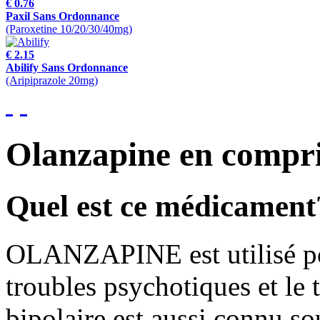
€ 0.76
Paxil Sans Ordonnance
(Paroxetine 10/20/30/40mg)
€ 2.15
Abilify Sans Ordonnance
(Aripiprazole 20mg)
Olanzapine en compr
Quel est ce médicament
OLANZAPINE est utilisé pour
troubles psychotiques et le 
bipolaire est aussi connu s