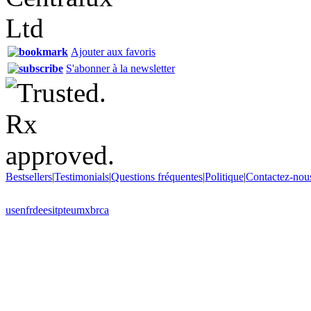
Ajouter aux favoris
S'abonner à la newsletter
Bestsellers
|
Testimonials
|
Questions fréquentes
|
Politique
|
Contactez-nou
us
en
fr
de
es
it
pt
eu
mx
br
ca