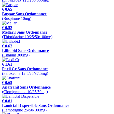
(Divalproex 125/250/500mg)
€ 0.65
Buspar Sans Ordonnance
(Buspirone 10mg)
€ 0.52
Mellaril Sans Ordonnance
(Thioridazine 10/25/50/100mg)
€ 0.67
Lithobid Sans Ordonnance
(Lithium 300mg)
€ 1.61
Paxil Cr Sans Ordonnance
(Paroxetine 12.5/25/37.5mg)
€ 0.65
Anafranil Sans Ordonnance
(Clomipramine 10/25/50mg)
€ 0.81
Lamictal Dispersible Sans Ordonnance
(Lamotrigine 25/50/100mg)